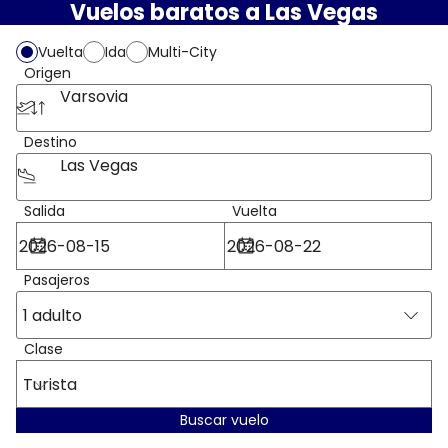
Vuelos baratos a Las Vegas
Vuelta
Ida
Multi-City
Origen
Varsovia
Destino
Las Vegas
Salida
Vuelta
Pasajeros
1 adulto
Clase
Turista
Buscar vuelo